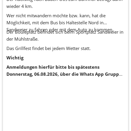
wieder 4 km.
Wer nicht mitwandern möchte bzw. kann, hat die
Möglichkeit, mit dem Bus bis Haltestelle Nord in
Sandweier zu fahren oder mit dem Auto zu kommen.
Der Bouleplatz befindet sich beim Sportplatz Sandweier in
der Mühlstraße.
Das Grillfest findet bei jedem Wetter statt.
Wichtig
Anmeldungen hierfür bitte bis spätestens
Donnerstag, 06.08.2026, über die Whats App Gruppe
oder tel. bei Irmgard Bleich 07221/82229