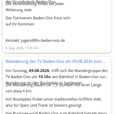
der Grundschule Baden-Oos.
Die Veranstaltung findet bei jeder
Witterung statt.
Der Turnverein Baden-Oos freut sich
auf Ihr Kommen.
Kontakt: jugend@tv-baden-oos.de
6. Aug. 2026, 17:24
Uhr
Wanderung des TV Baden-Oos am 09.08.2026 zum Grillen am Bouleplatz in Sandweier
Am Sonntag,
09.08.2026
, trifft sich die Wandergruppe des
TV Baden-Oos um
10 Uhr
am Bahnhof in Baden-Oos zur
Wanderung an den Bouleplatz in Sandweier.
Die Wanderung dauert ca. 1,5 Stunden mit einer Länge
von etwa 4 km.
Am Bouleplatz findet unser traditionelles Grillfest statt,
also für Speis und Trank ist bestens gesorgt.
Der Rückweg nach Baden-Oos zum Bahnhof beträgt dann