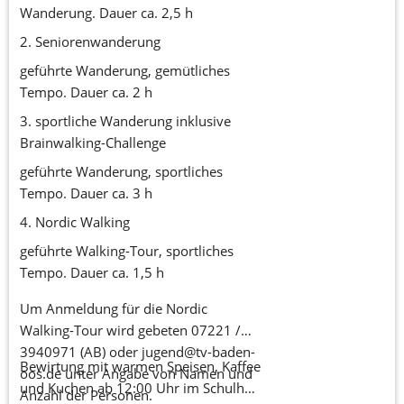
Wanderung. Dauer ca. 2,5 h
2. Seniorenwanderung
geführte Wanderung, gemütliches
Tempo. Dauer ca. 2 h
3. sportliche Wanderung inklusive
Brainwalking-Challenge
geführte Wanderung, sportliches
Tempo. Dauer ca. 3 h
4. Nordic Walking
geführte Walking-Tour, sportliches
Tempo. Dauer ca. 1,5 h
Um Anmeldung für die Nordic
Walking-Tour wird gebeten 07221 /
3940971 (AB) oder jugend@tv-baden-
Bewirtung mit warmen Speisen, Kaffee
oos.de unter Angabe von Namen und
und Kuchen ab 12:00 Uhr im Schulhof
Anzahl der Personen.